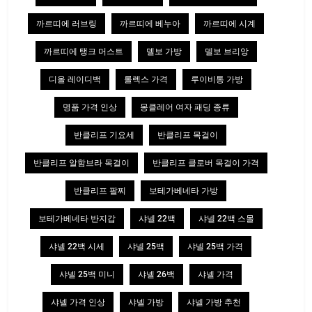
까르띠에 러브링
까르띠에 베누아
까르띠에 시계
까르띠에 탱크 머스트
델보 가방
델보 브리앙
디올 레이디백
롤렉스 가격
루이비통 가방
명품 가격 인상
몽클레어 여자 패딩 종류
반클리프 기요세
반클리프 목걸이
반클리프 알함브라 목걸이
반클리프 클로버 목걸이 가격
반클리프 팔찌
보테가베네타 가방
보테가베네타 반지갑
샤넬 22백
샤넬 22백 스몰
샤넬 22백 시세
샤넬 25백
샤넬 25백 가격
샤넬 25백 미니
샤넬 26백
샤넬 가격
샤넬 가격 인상
샤넬 가방
샤넬 가방 추천