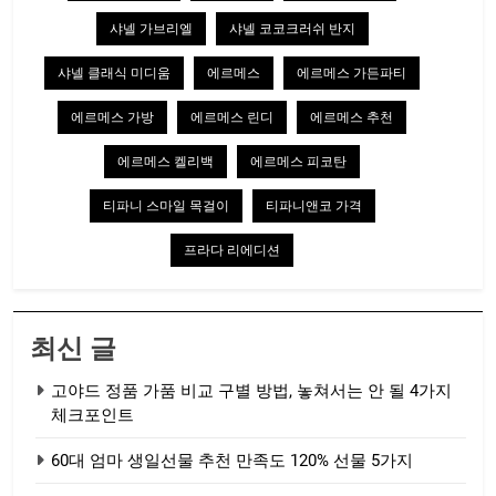
샤넬 가브리엘
샤넬 코코크러쉬 반지
샤넬 클래식 미디움
에르메스
에르메스 가든파티
에르메스 가방
에르메스 린디
에르메스 추천
에르메스 켈리백
에르메스 피코탄
티파니 스마일 목걸이
티파니앤코 가격
프라다 리에디션
최신 글
고야드 정품 가품 비교 구별 방법, 놓쳐서는 안 될 4가지
체크포인트
60대 엄마 생일선물 추천 만족도 120% 선물 5가지