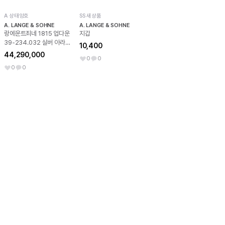
A 상태양호
SS 새상품
A. LANGE & SOHNE
A. LANGE & SOHNE
랑에운트죄네 1815 업다운
지갑
39-234.032 실버 아라
10,400
빅 NO.8396
44,290,000
0
0
0
0