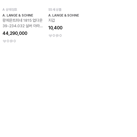
A 상태양호
SS 새상품
A. LANGE & SOHNE
A. LANGE & SOHNE
랑에운트죄네 1815 업다운
지갑
39-234.032 실버 아라
10,400
빅 NO.8396
44,290,000
0
0
0
0