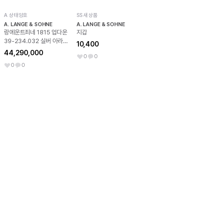
A 상태양호
SS 새상품
A. LANGE & SOHNE
A. LANGE & SOHNE
랑에운트죄네 1815 업다운
지갑
39-234.032 실버 아라
10,400
빅 NO.8396
44,290,000
0
0
0
0