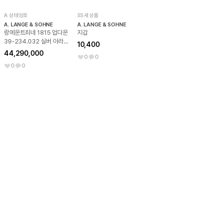
A 상태양호
SS 새상품
A. LANGE & SOHNE
A. LANGE & SOHNE
랑에운트죄네 1815 업다운
지갑
39-234.032 실버 아라
10,400
빅 NO.8396
44,290,000
0
0
0
0