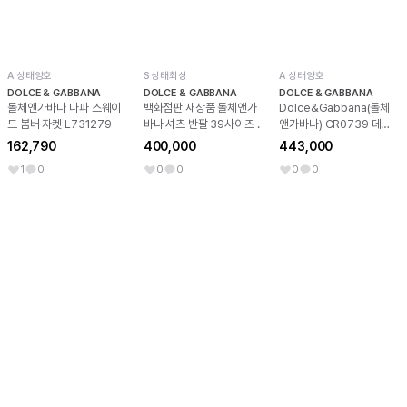
A 상태양호
S 상태최상
A 상태양호
DOLCE & GABBANA
DOLCE & GABBANA
DOLCE & GABBANA
돌체앤가바나 나파 스웨이
백화점판 새상품 돌체앤가
Dolce&Gabbana(돌체
드 봄버 자켓 L731279
바나 셔츠 반팔 39사이즈 .
앤가바나) CR0739 데님
금장 DG 힐 여성 샌들 구두
162,790
400,000
443,000
aa64416
1
0
0
0
0
0