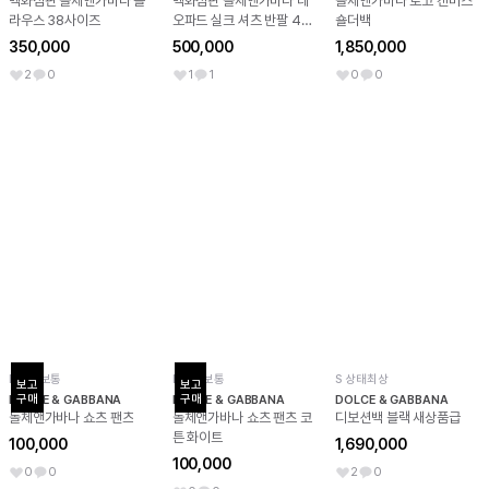
백화점판 돌체앤가바나 블
백화점판 돌체앤가바나 레
돌체앤가바나 로고 캔버스
라우스 38사이즈
오파드 실크 셔츠 반팔 40
숄더백
사이즈
350,000
500,000
1,850,000
2
0
1
1
0
0
B 상태보통
B 상태보통
S 상태최상
보고

보고

구매
구매
DOLCE & GABBANA
DOLCE & GABBANA
DOLCE & GABBANA
돌체앤가바나 쇼츠 팬츠
돌체앤가바나 쇼츠 팬츠 코
디보션백 블랙 새상품급
튼 화이트
100,000
1,690,000
100,000
0
0
2
0