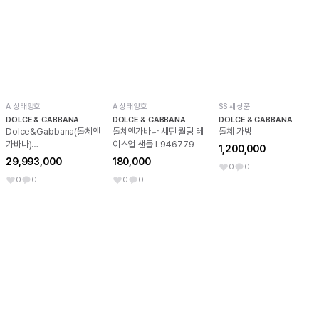
A 상태양호
A 상태양호
SS 새상품
DOLCE & GABBANA
DOLCE & GABBANA
DOLCE & GABBANA
Dolce&Gabbana(돌체앤
돌체앤가바나 새틴 퀄팅 레
돌체 가방
가바나)
이스업 샌들 L946779
1,200,000
WBLB5GWMIX1ZOO00
29,993,000
180,000
0
0
18K옐로골드멀티컬러 사파
0
0
0
0
이어 레인보우 브레이슬릿
여성 팔찌aa60146