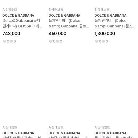
A 상태양호
B 상태보통
B 상태보통
DOLCE & GABBANA
DOLCE & GABBANA
DOLCE & GABBANA
Dolce&Gabbana(돌체
돌체앤가바나(Dolce
돌체앤가바나(Dolce
앤가바나) GIJ55K 그레이
&amp; Gabbana) 팜트리
&amp; Gabbana) 램스킨
울 로우게이지 니트 남성 자
자수 슬림 화이트 데님 팬츠
레더 자켓 IT52 한국 105
743,000
450,000
1,300,000
켓aa65843
52
0
0
0
0
0
0
A 상태양호
A 상태양호
A 상태양호
DOLCE & GABBANA
DOLCE & GABBANA
DOLCE & GABBANA