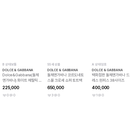
B 상태보통
SS 새상품
A 상태양호
DOLCE & GABBANA
DOLCE & GABBANA
DOLCE & GABBANA
Dolce&Gabbana(돌체
돌체앤가바나 코르도네토
백화점판 돌체앤가바나 드
앤가바나) 화이트 메탈릭 퍼
스몰 크로셰 쇼퍼 토트백
레스 원피스 38사이즈
플 포르토피나 로고마니아
225,000
650,000
400,000
여성 스니커즈aa65844
0
0
3
0
1
0