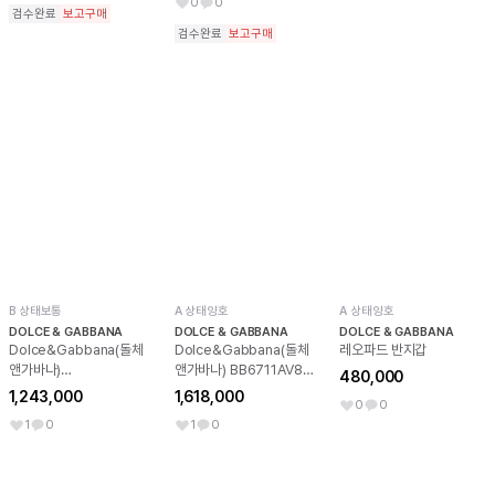
0
0
검수완료
보고구매
검수완료
보고구매
B 상태보통
A 상태양호
A 상태양호
DOLCE & GABBANA
DOLCE & GABBANA
DOLCE & GABBANA
Dolce&Gabbana(돌체
Dolce&Gabbana(돌체
레오파드 반지갑
앤가바나)
앤가바나) BB6711AV893
480,000
BB7100AW437 블랙 램
레드 카프스킨 Devotion
1,243,000
1,618,000
0
0
스킨 Devotion 디보션 하
디보션 하트로고플랩 탑핸
1
0
1
0
트로고플랩 금장체인 숄더
들 토트백 겸 금장체인 숄더
백 겸 크로스백aa65987
백 크로스백aa65986