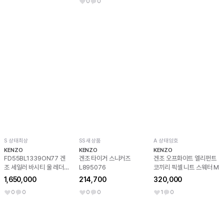
0
0
S 상태최상
SS 새상품
A 상태양호
KENZO
KENZO
KENZO
FD55BL1339ON77 겐
겐조 타이거 스니커즈
겐조 오프화이트 엘리펀트
조 세일러 바시티 울 레더
L895076
코끼리 픽셀 니트 스웨터 M
자켓 미드나잇 블루
1,650,000
214,700
320,000
0
0
0
0
1
0