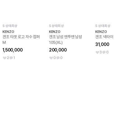
S 상태최상
S 상태최상
S 상태최상
KENZO
KENZO
KENZO
겐조 타겟 로고 자수 점퍼
겐조 남성 맨투맨 남성
겐조 넥타이
M
105(XL)
31,000
1,500,000
200,000
3
0
2
1
0
0