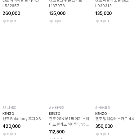
겐조 페어아일 울 가디건
겐조 실크 쉬폰 스커트
겐조 메탈릭 포일 팬츠
L532657
L137978
L930313
260,000
135,000
135,000
0
0
0
0
0
0
SS 새상품
A 상태양호
S 상태최상
KENZO
KENZO
KENZO
겐죠 Boke boy 후디 XS
겐조 2SN161 베이지 스웨
겐조 멀티컬러 스커트 44
이드 볼카노 하이탑 남성 스
420,000
350,000
니커즈 41
112,500
0
0
0
0