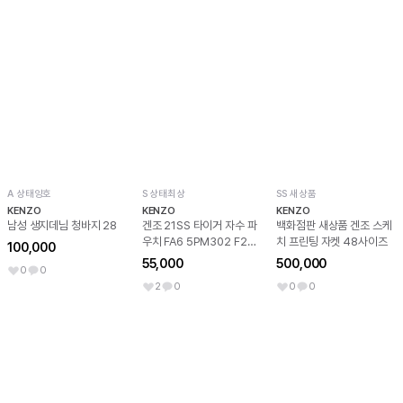
A 상태양호
S 상태최상
SS 새상품
KENZO
KENZO
KENZO
남성 생지데님 청바지 28
겐조 21SS 타이거 자수 파
백화점판 새상품 겐조 스케
우치 FA6 5PM302 F20
치 프린팅 자켓 48사이즈
100,000
클러치
55,000
500,000
0
0
2
0
0
0