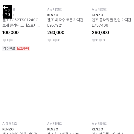
SS 새상품
A 상태양호
A 상태양호
보고

구매
KENZO
KENZO
KENZO
겐조 FC62TS0124SO
겐조 백 자수 코튼 가디건
겐조 플라워 울 집업 가디건
보케 플라워 크레스트 티셔
L957921
L757466
츠 화이트 L
100,000
260,000
260,000
1
0
0
0
0
0
검수완료
보고구매
A 상태양호
A 상태양호
A 상태양호
KENZO
KENZO
KENZO