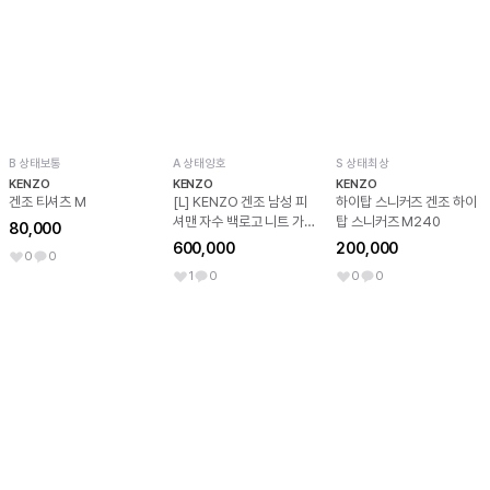
B 상태보통
A 상태양호
S 상태최상
KENZO
KENZO
KENZO
겐조 티셔츠 M
[L] KENZO 겐조 남성 피
하이탑 스니커즈 겐조 하이
셔맨 자수 백로고 니트 가디
탑 스니커즈 M240
80,000
건 블루 .
600,000
200,000
0
0
1
0
0
0