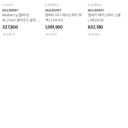
V 빈티지
S 상태최상
S 상태최상
MULBERRY
MULBERRY
MULBERRY
Mulberry(멀버리)
멀버리 미니 베이스워터 백
멀버리 베이스워터 스몰
RL7040 클라우드 블루 스
팩 L134162
L482635
폰지 페이던트 스몰 달리 사
327,800
1,091,950
632,180
첼 숄더백
0
0
1
0
0
0