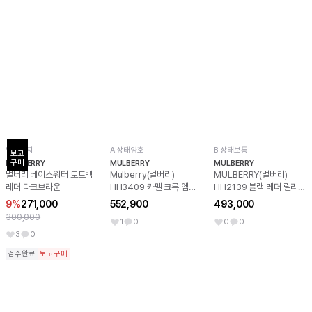
V 빈티지
A 상태양호
B 상태보통
보고

구매
MULBERRY
MULBERRY
MULBERRY
멀버리 베이스워터 토트백
Mulberry(멀버리)
MULBERRY(멀버리)
레더 다크브라운
HH3409 카멜 크록 엠보
HH2139 블랙 레더 릴리
스드 베이스워터 미듐 토트
스몰 금장체인 숄더백 겸 크
9%
271,000
552,900
493,000
백
로스백aa64172
300,000
1
0
0
0
3
0
검수완료
보고구매