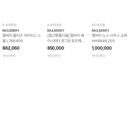
S 상태최상
A 상태양호
SS 새상품
MULBERRY
MULBERRY
MULBERRY
멀버리 플리츠 아이리스 스
[중고명품다올] 멀버리 베
멀버리 노스 사우스 쇼퍼
몰 L766409
이스워터 퀸그린 토트백
HH9846 205
HH6592 736R527
862,060
850,000
1,000,000
0
0
0
0
0
0