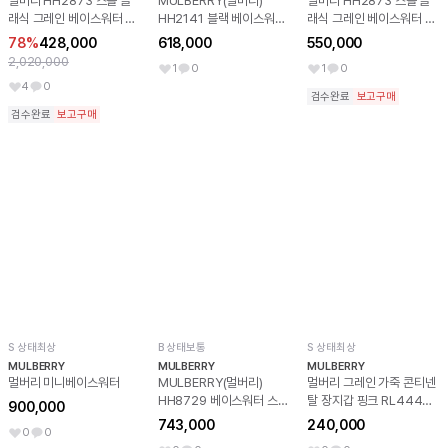
멀버리 HH2873 스몰 클
MULBERRY(멀버리)
멀버리 HH2873 스몰 클
래식 그레인 베이스워터 레
HH2141 블랙 베이스워터
래식 그레인 베이스워터 백
더 블랙
미듐 플랩 락 토트백
그린
78%
428,000
618,000
550,000
aa66428
2,020,000
1
0
1
0
4
0
검수완료
보고구매
검수완료
보고구매
S 상태최상
B 상태보통
S 상태최상
MULBERRY
MULBERRY
MULBERRY
멀버리 미니베이스워터
MULBERRY(멀버리)
멀버리 그레인 가죽 콘티넨
HH8729 베이스워터 스몰
탈 장지갑 핑크 RL4440
900,000
지퍼 토트백 겸 숄더백
가로 20cm x 세로 10cm
743,000
240,000
0
0
aa65456
x 폭 3cm, 그레인 레더 (소