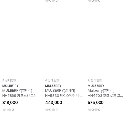
0
0
0
0
가죽), 핑크
A 상태양호
A 상태양호
A 상태양호
MULBERRY
MULBERRY
MULBERRY
MULBERRY(멀버리)
MULBERRY(멀버리)
Mulberry(멀버리)
HH5869 카프스킨 트리밍
HH5830 베이스워터 나일
HH4703 코랄 로즈 그레
스몰 밀리 버킷백 숄더백
론 프린팅 쇼퍼 토트백 숄더
인 레더 앰벌리 사첼 스몰
818,000
443,000
575,000
aa65231
백aa64992
크로스백
1
0
0
0
0
0