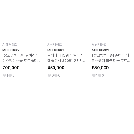
A 상태양호
A 상태양호
A 상태양호
MULBERRY
MULBERRY
MULBERRY
[중고명품다올] 멀버리 베
멀버리 HH5914 킬리 사
[중고명품다올] 멀버리 베
이스워터 스몰 토트 숄더백
첼 숄더백 37081 23 * 18
이스워터 블랙 미듐 토트백
HH3930
* 7
HH5988
700,000
450,000
850,000
1
0
0
0
1
0