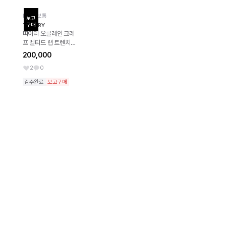
B 상태보통
보고

구매
THEORY
띠어리 오클레인 크레
프 벨티드 랩 트렌치
코트 클래식 베이지
200,000
2
0
검수완료
보고구매