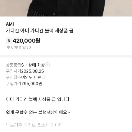
AMI
가디건 아미 가디건 블랙 새상품 급
420,000
원
0
0
30
상품등급
S • 상태 최상
구입시기
2025.08.25
구입장소
여의도 더현대
구입가격
795,000
원
아미 가디건 블랙 새상품 급 입니다 

쉽게 구할수 없는 블랙색상이에요~

부드러운 메리노 울소재 입니다