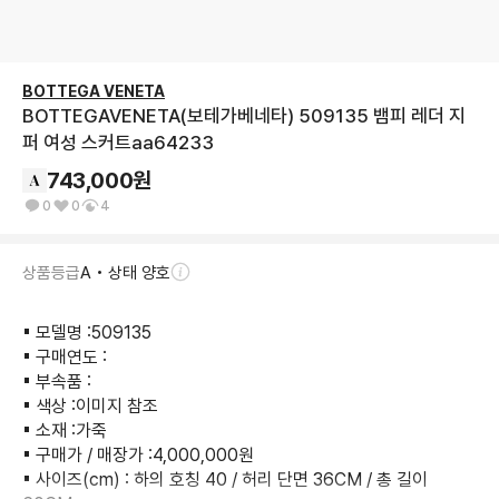
BOTTEGA VENETA
BOTTEGAVENETA(보테가베네타) 509135 뱀피 레더 지
퍼 여성 스커트aa64233
743,000
원
0
0
4
상품등급
A • 상태 양호
▪︎ 모델명 :509135

▪︎ 구매연도 :

▪︎ 부속품 :

▪︎ 색상 :이미지 참조

▪︎ 소재 :가죽

▪︎ 구매가 / 매장가 :4,000,000원

▪︎ 사이즈(cm) : 하의 호칭 40 / 허리 단면 36CM / 총 길이 