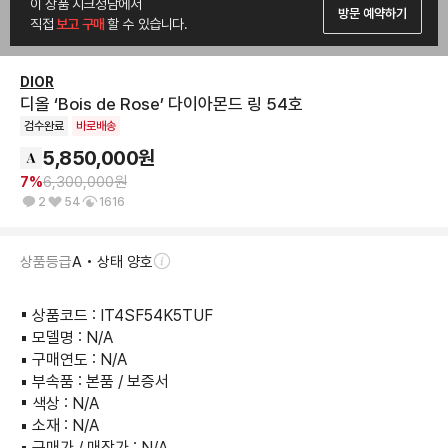
이 상품 시크청담에서
방문 예약하기
직접
 보고 구매 
할 수 있습니다.
DIOR
디올 ‘Bois de Rose’ 다이아몬드 링 54호
검수완료
바로배송
5,850,000
원
7
%
6,300,000
원
2
54
1616
상품등급
A • 상태 양호
▪︎ 상품코드 : IT4SF54K5TUF

▪︎ 모델명 : N/A

▪︎ 구매연도 : N/A

▪︎ 부속품 : 본품 / 보증서

▪︎ 색상 : N/A

▪︎ 소재 : N/A

▪︎ 구매가 / 매장가 : N/A
