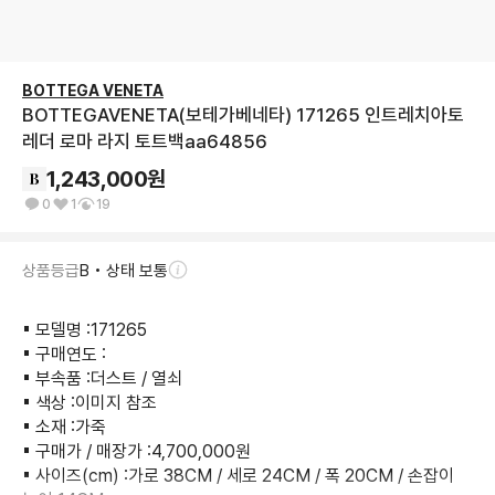
BOTTEGA VENETA
BOTTEGAVENETA(보테가베네타) 171265 인트레치아토
레더 로마 라지 토트백aa64856
1,243,000
원
0
1
19
상품등급
B • 상태 보통
▪︎ 모델명 :171265

▪︎ 구매연도 :

▪︎ 부속품 :더스트 / 열쇠

▪︎ 색상 :이미지 참조

▪︎ 소재 :가죽

▪︎ 구매가 / 매장가 :4,700,000원

▪︎ 사이즈(cm) :가로 38CM / 세로 24CM / 폭 20CM / 손잡이 