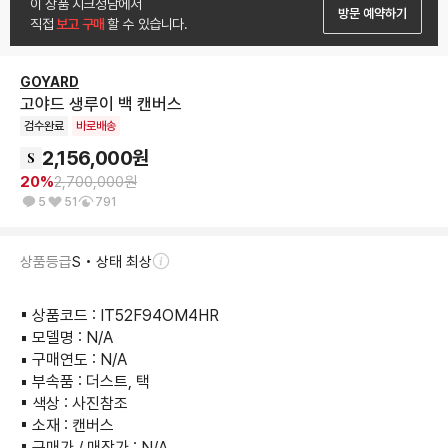
이 상품 시크청담에서
방문 예약하기
직접
 보고 구매 
할 수 있습니다.
GOYARD
고야드 생루이 백 캔버스
검수완료
바로배송
2,156,000
원
20
%
2,700,000
원
5
51
791
상품등급
S • 상태 최상
▪︎ 상품코드 : IT52F94OM4HR

▪︎ 모델명 : N/A

▪︎ 구매연도 : N/A

▪︎ 부속품 : 더스트, 택

▪︎ 색상 : 사진참조

▪︎ 소재 : 캔버스

▪︎ 구매가 / 매장가 : N/A
