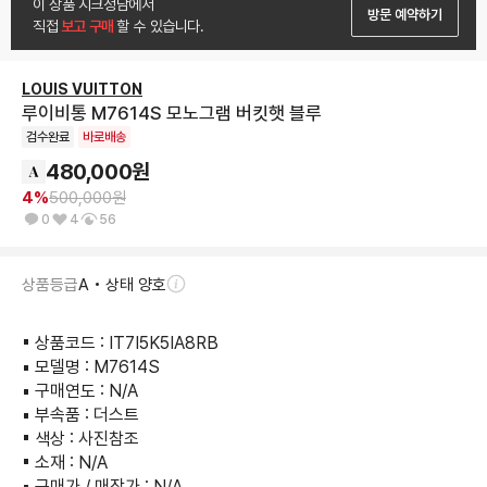
이 상품 시크청담에서
방문 예약하기
직접
 보고 구매 
할 수 있습니다.
LOUIS VUITTON
루이비통 M7614S 모노그램 버킷햇 블루
검수완료
바로배송
480,000
원
4
%
500,000
원
0
4
56
상품등급
A • 상태 양호
▪︎ 상품코드 : IT7I5K5IA8RB

▪︎ 모델명 : M7614S

▪︎ 구매연도 : N/A

▪︎ 부속품 : 더스트

▪︎ 색상 : 사진참조

▪︎ 소재 : N/A

▪︎ 구매가 / 매장가 : N/A
