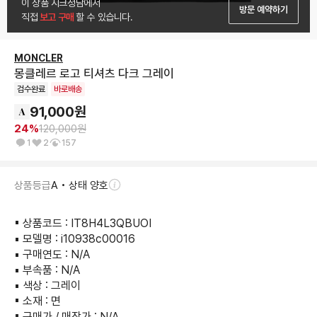
이 상품 시크청담에서
방문 예약하기
직접
 보고 구매 
할 수 있습니다.
MONCLER
몽클레르 로고 티셔츠 다크 그레이
검수완료
바로배송
91,000
원
24
%
120,000
원
1
2
157
상품등급
A • 상태 양호
▪︎ 상품코드 : IT8H4L3QBUOI

▪︎ 모델명 : i10938c00016

▪︎ 구매연도 : N/A

▪︎ 부속품 : N/A

▪︎ 색상 : 그레이

▪︎ 소재 : 면

▪︎ 구매가 / 매장가 : N/A
