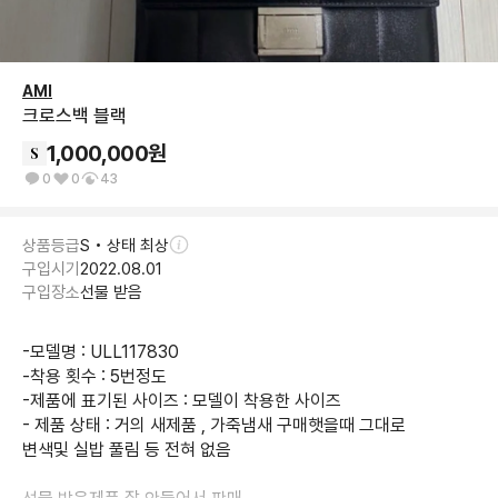
AMI
크로스백 블랙
1,000,000
원
0
0
43
상품등급
S • 상태 최상
구입시기
2022.08.01
구입장소
선물 받음
-모델명 : ULL117830

-착용 횟수 : 5번정도 

-제품에 표기된 사이즈 : 모델이 착용한 사이즈 

- 제품 상태 : 거의 새제품 , 가죽냄새 구매햇을때 그대로 

변색및 실밥 풀림 등 전혀 없음 
