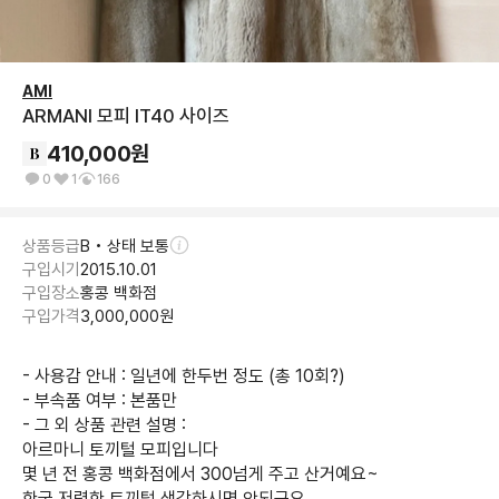
AMI
ARMANI 모피 IT40 사이즈
410,000
원
0
1
166
상품등급
B • 상태 보통
구입시기
2015.10.01
구입장소
홍콩 백화점
구입가격
3,000,000
원
- 사용감 안내 : 일년에 한두번 정도 (총 10회?)

- 부속품 여부 : 본품만

- 그 외 상품 관련 설명 : 

아르마니 토끼털 모피입니다 

몇 년 전 홍콩 백화점에서 300넘게 주고 산거예요~ 

한국 저렴한 토끼털 생각하시면 안되구요 
