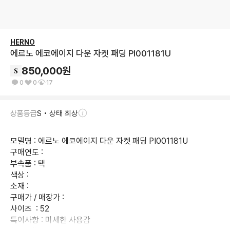
HERNO
에르노 에코에이지 다운 자켓 패딩 PI001181U
850,000
원
0
0
17
상품등급
S • 상태 최상
모델명 : 에르노 에코에이지 다운 자켓 패딩 PI001181U

구매연도 : 

부속품 : 택

색상 : 

소재 : 

구매가 / 매장가 : 

사이즈  : 52 

특이사항 : 미세한 사용감
