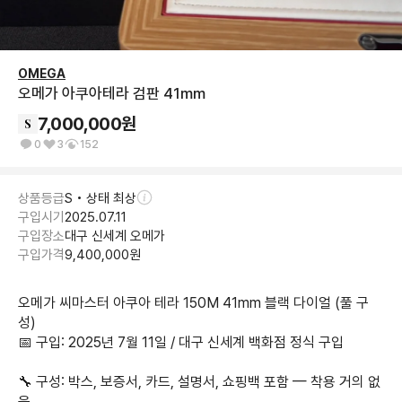
OMEGA
오메가 아쿠아테라 검판 41mm
7,000,000
원
0
3
152
상품등급
S • 상태 최상
구입시기
2025.07.11
구입장소
대구 신세계 오메가
구입가격
9,400,000
원
오메가 씨마스터 아쿠아 테라 150M 41mm 블랙 다이얼 (풀 구
성)

📅 구입: 2025년 7월 11일 / 대구 신세계 백화점 정식 구입

🔧 구성: 박스, 보증서, 카드, 설명서, 쇼핑백 포함 — 착용 거의 없
음
