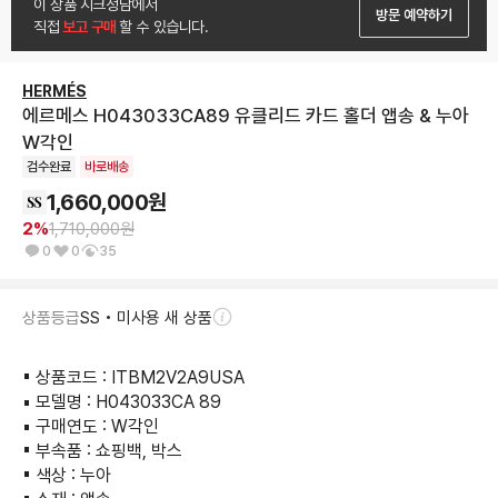
이 상품 시크청담에서
방문 예약하기
직접
 보고 구매 
할 수 있습니다.
HERMÉS
에르메스 H043033CA89 유클리드 카드 홀더 앱송 & 누아
W각인
검수완료
바로배송
1,660,000
원
2
%
1,710,000
원
0
0
35
상품등급
SS • 미사용 새 상품
▪︎ 상품코드 : ITBM2V2A9USA

▪︎ 모델명 : H043033CA 89

▪︎ 구매연도 : W각인

▪︎ 부속품 : 쇼핑백, 박스

▪︎ 색상 : 누아
