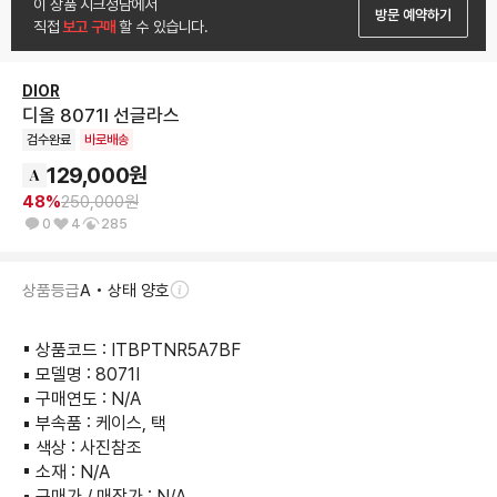
이 상품 시크청담에서
방문 예약하기
직접
 보고 구매 
할 수 있습니다.
DIOR
디올 8071I 선글라스
검수완료
바로배송
129,000
원
48
%
250,000
원
0
4
285
상품등급
A • 상태 양호
▪︎ 상품코드 : ITBPTNR5A7BF

▪︎ 모델명 : 8071I

▪︎ 구매연도 : N/A

▪︎ 부속품 : 케이스, 택

▪︎ 색상 : 사진참조

▪︎ 소재 : N/A

▪︎ 구매가 / 매장가 : N/A
