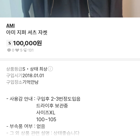
AMI
아미 지퍼 셔츠 자켓
100,000
원
0
5
131
상품등급
S • 상태 최상
구입시기
2018.01.01
구입장소
기억안남
- 사용감 안내 : 구입후 2-3번정도입음

                        드라이후 보관중

                        사이즈XL

                        100~105

- 부속품 여부 : 없음

- 그 외 상품 관련 설명 : 상태좋습니다