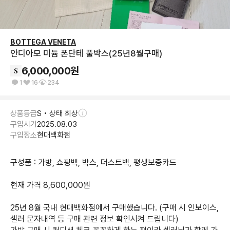
BOTTEGA VENETA
안디아모 미듐 폰단테 풀박스(25년8월구매)
6,000,000
원
1
16
234
상품등급
S • 상태 최상
구입시기
2025.08.03
구입장소
현대백화점
구성품 : 가방, 쇼핑백, 박스, 더스트백, 평생보증카드

현재 가격 8,600,000원

25년 8월 국내 현대백화점에서 구매했습니다. (구매 시 인보이스, 
셀러 문자내역 등 구매 관련 정보 확인시켜 드립니다)
