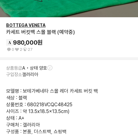
BOTTEGA VENETA
카세트 버킷백 스몰 블랙 (예약중)
980,000
원
0
2
27
상품등급
A • 상태 양호
구입장소
갤러리아
모델명 : 보테가베네타 스몰 레더 카세트 버킷 백

색상 : 블랙

상품번호 : 680218VCQC48425

사이즈 : 약 13.5x18.5x13.5cm)

상태 : A+

구매처 : 갤러리아

구성품 : 본품, 더스트백, 쇼핑백
