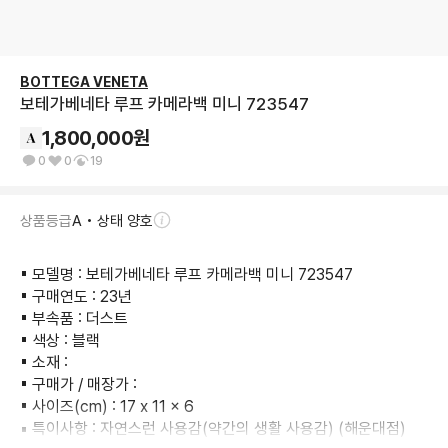
BOTTEGA VENETA
보테가베네타 루프 카메라백 미니 723547
1,800,000
원
0
0
19
상품등급
A • 상태 양호
▪︎ 모델명 : 보테가베네타 루프 카메라백 미니 723547

▪︎ 구매연도 : 23년

▪︎ 부속품 : 더스트

▪︎ 색상 : 블랙

▪︎ 소재 :

▪︎ 구매가 / 매장가 :

▪︎ 사이즈(cm) : 17 x 11 x 6

▪︎ 특이사항 : 자연스런 사용감(약간의 생활 사용감) (해운대점)