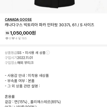
CANADA GOOSE
캐나다구스 빅토리아 파카 인터핏 3037L 61 / S 사이즈
1,050,000
원
0
4
165
상품등급
SS • 미사용 새 상품
구입시기
2022.11.01
구입장소
해외 부티크
- 사용감 안내 : 미착용 새상품

- 부속품 여부 : 본품

- 그 외 상품 관련 설명 : 

혼용률

겉감 : 면(15%) , 폴리에스테르(85%)
