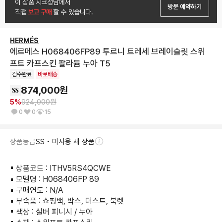
이 상품 시크청담에서
방문 예약하기
직접
 보고 구매 
할 수 있습니다.
HERMÉS
에르메스 H068406FP89 투르니 트레세 브레이슬릿 스위
프트 카프스킨 팔라듐 누아 T5
검수완료
바로배송
874,000
원
5
%
924,000
원
0
0
15
상품등급
SS • 미사용 새 상품
▪︎ 상품코드 : ITHV5RS4QCWE

▪︎ 모델명 : H068406FP 89

▪︎ 구매연도 : N/A

▪︎ 부속품 : 쇼핑백, 박스, 더스트, 북렛

▪︎ 색상 : 실버 피니시 / 누아
