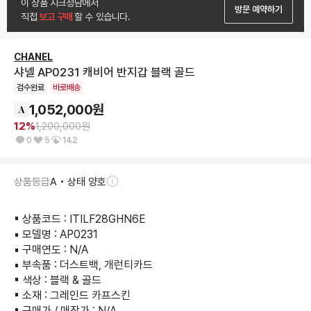
이 상품 시크청담에서
방문 예약하기
직접
 보고 구매 
할 수 있습니다.
CHANEL
샤넬 AP0231 캐비어 반지갑 블랙 골드
검수완료
바로배송
1,052,000
원
12
%
1,200,000
원
0
5
142
상품등급
A • 상태 양호
▪︎ 상품코드 : ITILF28GHN6E

▪︎ 모델명 : AP0231

▪︎ 구매연도 : N/A

▪︎ 부속품 : 더스트백, 개런티카드

▪︎ 색상 : 블랙 & 골드

▪︎ 소재 : 그레인드 카프스킨 

▪︎ 구매가 / 매장가 : N/A
