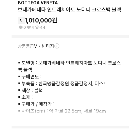
BOTTEGA VENETA
보테가베네타 인트레치아토 노디니 크로스백 블랙
1,010,000
원
0
4
44
상품등급
V • 빈티지
▪︎ 모델명 : 보테가베네타 인트레치아토 노디니 크로스
백 블랙

▪︎ 구매연도 :

▪︎ 부속품 : 한국명품감정원 정품감정서, 더스트

▪︎ 색상 : 블랙

▪︎ 소재 :

▪︎ 구매가 / 매장가 :

▪︎ 사이즈(cm) : 약 가로 22.5㎝, 세로 19㎝

▪︎ 특이사항 : 생활 사용감 존재하는 컨디션