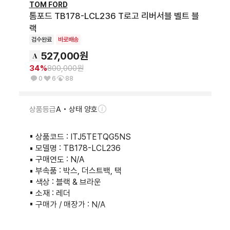
TOM FORD
톰포드 TB178-LCL236 T로고 리버서블 벨트 블
랙
검수완료
바로배송
527,000
원
34
%
800,000
원
0
6
88
상품등급
A • 상태 양호
▪︎ 상품코드 : ITJ5TETQG5NS

▪︎ 모델명 : TB178-LCL236

▪︎ 구매연도 : N/A

▪︎ 부속품 : 박스, 더스트백, 택

▪︎ 색상 : 블랙 & 브라운

▪︎ 소재 : 레더 

▪︎ 구매가 / 매장가 : N/A

▪︎ 사이즈(cm) : 100.5 x 4
