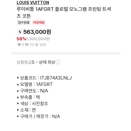
LOUIS VUITTON
루이비통 1AFGRT 플로럴 모노그램 프린팅 트셔
츠 코튼
검수완료
바로배송
563,000
원
56
%
1,300,000
원
0
22
282
상품등급
S • 상태 최상
▪︎ 상품코드 : ITJB74A3LNLJ

▪︎ 모델명 : 1AFGRT

▪︎ 구매연도 : N/A

▪︎ 부속품 : 택

▪︎ 색상 : 사진참조

▪︎ 소재 : 면

▪︎ 구매가 / 매장가 : N/A

▪︎ 사이즈(cm) : M / 총장 63 / 어깨너비 42 / 소매길