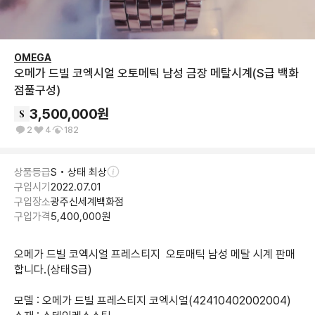
OMEGA
오메가 드빌 코엑시얼 오토메틱 남성 금장 메탈시계(S급 백화
점풀구성)
3,500,000
원
2
4
182
상품등급
S • 상태 최상
구입시기
2022.07.01
구입장소
광주신세계백화점
구입가격
5,400,000
원
오메가 드빌 코엑시얼 프레스티지  오토매틱 남성 메탈 시계 판매
합니다.(상태S급)​

모델 : 오메가 드빌 프레스티지 코엑시얼(42410402002004)
