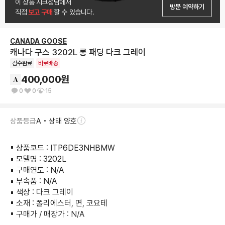
이 상품 시크청담에서
방문 예약하기
직접
 보고 구매 
할 수 있습니다.
CANADA GOOSE
캐나다 구스 3202L 롱 패딩 다크 그레이
검수완료
바로배송
400,000
원
0
0
15
상품등급
A • 상태 양호
▪︎ 상품코드 : ITP6DE3NHBMW

▪︎ 모델명 : 3202L

▪︎ 구매연도 : N/A

▪︎ 부속품 : N/A

▪︎ 색상 : 다크 그레이

▪︎ 소재 : 폴리에스터, 면, 코요테

▪︎ 구매가 / 매장가 : N/A
