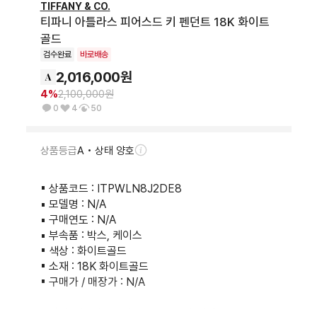
TIFFANY & CO.
티파니 아틀라스 피어스드 키 펜던트 18K 화이트
골드
검수완료
바로배송
2,016,000
원
4
%
2,100,000
원
0
4
50
상품등급
A • 상태 양호
▪︎ 상품코드 : ITPWLN8J2DE8

▪︎ 모델명 : N/A

▪︎ 구매연도 : N/A

▪︎ 부속품 : 박스, 케이스

▪︎ 색상 : 화이트골드

▪︎ 소재 : 18K 화이트골드

▪︎ 구매가 / 매장가 : N/A

▪︎ 사이즈(cm) : 펜던트 4.5 x 2 / 총길이 46
