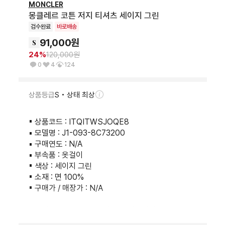
MONCLER
몽클레르 코튼 저지 티셔츠 세이지 그린
검수완료
바로배송
91,000
원
24
%
120,000
원
0
4
124
상품등급
S • 상태 최상
▪︎ 상품코드 : ITQITWSJOQE8

▪︎ 모델명 : J1-093-8C73200

▪︎ 구매연도 : N/A

▪︎ 부속품 : 옷걸이

▪︎ 색상 : 세이지 그린

▪︎ 소재 : 면 100%

▪︎ 구매가 / 매장가 : N/A

▪︎ 사이즈(cm) : XS / 총장 62 / 어깨너비 37 / 소매길
이 17 / 가슴단면 42 / 밑단 44
