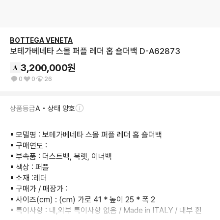
BOTTEGA VENETA
보테가베네타 스몰 퍼플 레더 홉 숄더백 D-A62873
3,200,000
원
0
0
26
상품등급
A • 상태 양호
▪︎ 모델명 : 보테가베네타 스몰 퍼플 레더 홉 숄더백

▪︎ 구매연도 :

▪︎ 부속품 : 더스트백, 북렛, 이너백

▪︎ 색상 : 퍼플

▪︎ 소재 :레더

▪︎ 구매가 / 매장가 :

▪︎ 사이즈(cm) : (cm) 가로 41 * 높이 25 * 폭 2

▪︎ 특이사항 : 내,외부 특이사항 없음 / Made in ITALY / 내부 흰 