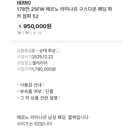
HERNO
178만 25FW 에르노 라미나르 구스다운 패딩 파
카 점퍼 52
950,000
원
0
0
14
상품등급
S • 상태 최상
구입시기
2025.12.22
구입장소
갤러리아
구입가격
1,780,000
원
- 사용감 안내 : 

- 부속품 여부 : 단품

- 그 외 상품 관련 설명 : 

에르노 라미나르 남성 패딩  블랙입니다

사이즈는 52입니다   
