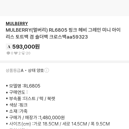
MULBERRY
MULBERRY(멀버리) RL6805 핑크 헤비 그레인 미니 아이
리스 토트백 겸 숄더백 크로스백aa59323
593,000
원
0
2
20
상품등급
A • 상태 양호
▪︎ 모델명 :RL6805

▪︎ 구매연도 :

▪︎ 부속품 :더스트 / 텍 / 북렛

▪︎ 색상 :핑크

▪︎ 소재 :가죽

▪︎ 구매가 / 매장가 :1,480,000원

▪︎ 사이즈(cm) :가로 18.5CM / 세로 14.5CM / 폭 9.5CM
