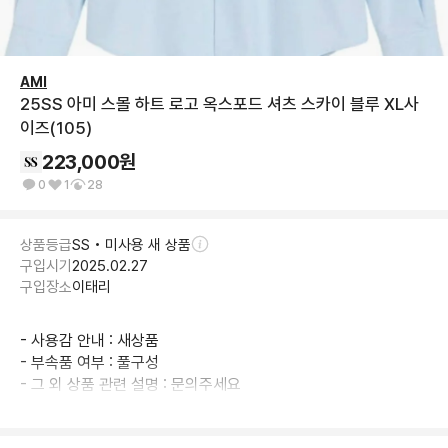
AMI
25SS 아미 스몰 하트 로고 옥스포드 셔츠 스카이 블루 XL사
이즈(105)
223,000
원
0
1
28
상품등급
SS • 미사용 새 상품
구입시기
2025.02.27
구입장소
이태리
- 사용감 안내 : 새상품

- 부속품 여부 : 풀구성

- 그 외 상품 관련 설명 : 문의주세요