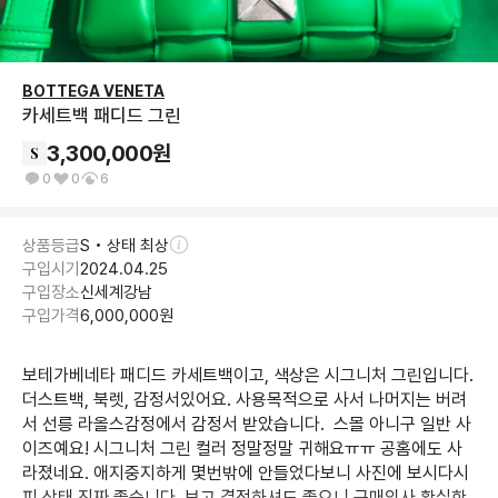
BOTTEGA VENETA
카세트백 패디드 그린
3,300,000
원
0
0
6
상품등급
S • 상태 최상
구입시기
2024.04.25
구입장소
신세계강남
구입가격
6,000,000
원
보테가베네타 패디드 카세트백이고, 색상은 시그니처 그린입니다. 
더스트백, 북렛, 감정서있어요. 사용목적으로 사서 나머지는 버려
서 선릉 라올스감정에서 감정서 받았습니다.  스몰 아니구 일반 사
이즈예요! 시그니처 그린 컬러 정말정말 귀해요ㅠㅠ 공홈에도 사
라졌네요. 애지중지하게 몇번밖에 안들었다보니 사진에 보시다시
피 상태 진짜 좋습니다. 보고 결정하셔도 좋으니 구매의사 확실한 