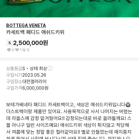
BOTTEGA VENETA
카세트백 패디드 애쉬드키위
2,500,000
원
0
1
9
상품등급
S • 상태 최상
구입시기
2023.05.26
구입장소
대전갤러리아
구입가격
6,000,000
원
보테가베네타 패디드 카세트백이고, 색상은 애쉬드키위입니다🥝 
더스트백이랑 제품만 있어요. 사용목적으로 사서 나머지는 버렸는
데 라올스에 감정 맡겨뒀어요!! 감정되는대로 바로 올려둘께요! 스
몰 아니구 일반 사이즈예요! 애쉬드키위 색상이 튀지않고 적당해
서 여름에 맞는 정말 좋은 컬러같아요!! 별로 안들었는데 애지중지
하게 들어서 사진에 보시다시피 상태 진짜 좋습니다. 까지거나 오