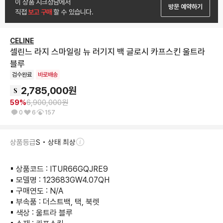
이 상품 시크청담에서
방문 예약하기
직접
 보고 구매 
할 수 있습니다.
CELINE
셀린느 라지 스마일링 뉴 러기지 백 글로시 카프스킨 울트라
블루
검수완료
바로배송
2,785,000
원
59
%
6,900,000
원
0
6
157
상품등급
S • 상태 최상
▪︎ 상품코드 : ITUR66GQJRE9

▪︎ 모델명 : 123683GW4.07QH

▪︎ 구매연도 : N/A

▪︎ 부속품 : 더스트백, 택, 북렛

▪︎ 색상 : 울트라 블루 
