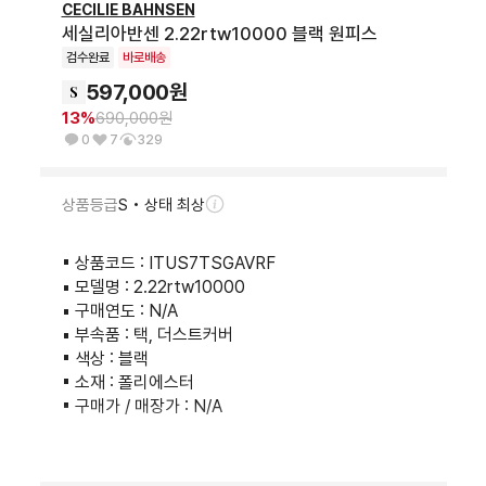
CECILIE BAHNSEN
세실리아반센 2.22rtw10000 블랙 원피스
검수완료
바로배송
597,000
원
13
%
690,000
원
0
7
329
상품등급
S • 상태 최상
▪︎ 상품코드 : ITUS7TSGAVRF

▪︎ 모델명 : 2.22rtw10000

▪︎ 구매연도 : N/A

▪︎ 부속품 : 택, 더스트커버

▪︎ 색상 : 블랙

▪︎ 소재 : 폴리에스터

▪︎ 구매가 / 매장가 : N/A

▪︎ 사이즈(cm) : UK 12 / 총기장 104 어깨단면 45 가
슴단면 44 암홀단면 23 소매단면 16 소매길이 44 밑