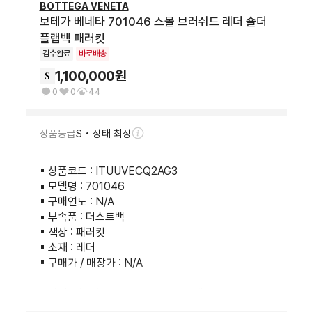
BOTTEGA VENETA
보테가 베네타 701046 스몰 브러쉬드 레더 숄더
플랩백 패러킷
검수완료
바로배송
1,100,000
원
0
0
44
상품등급
S • 상태 최상
▪︎ 상품코드 : ITUUVECQ2AG3

▪︎ 모델명 : 701046

▪︎ 구매연도 : N/A

▪︎ 부속품 : 더스트백 

▪︎ 색상 : 패러킷 

▪︎ 소재 : 레더 

▪︎ 구매가 / 매장가 : N/A

▪︎ 사이즈(cm) : 32 x 28 x 3 / 스트랩높이 17

▪︎ 특이사항 : 내부 미세 사용감 존재
