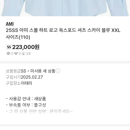
AMI
25SS 아미 스몰 하트 로고 옥스포드 셔츠 스카이 블루 XXL
사이즈(110)
223,000
원
0
0
28
상품등급
SS • 미사용 새 상품
구입시기
2025.02.27
구입장소
이태리
- 사용감 안내 : 새상품

- 부속품 여부 : 풀구성

- 그 외 상품 관련 설명 : 문의주세요~