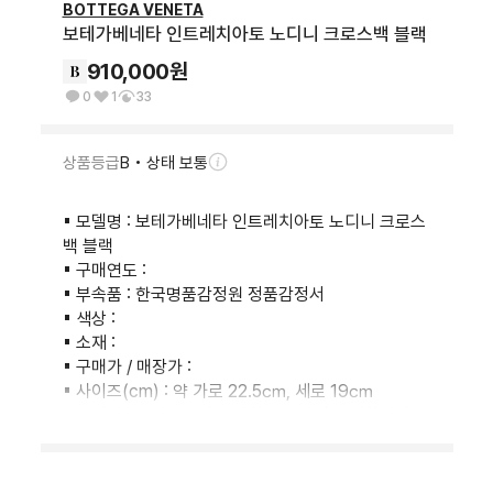
BOTTEGA VENETA
보테가베네타 인트레치아토 노디니 크로스백 블랙
910,000
원
0
1
33
상품등급
B • 상태 보통
▪ 모델명 : 보테가베네타 인트레치아토 노디니 크로스
백 블랙

▪ 구매연도 :

▪ 부속품 : 한국명품감정원 정품감정서

▪ 색상 :

▪ 소재 :

▪ 구매가 / 매장가 :

▪ 사이즈(cm) : 약 가로 22.5㎝, 세로 19㎝

▪ 특이사항 : 자연스러운 생활 사용감이 존재합니다.