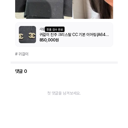
샤넬
정품 검수 완료
귀걸이 진주 크리스탈 CC 기본 이어링(A64766)매장가
850,000원
#
귀걸이
댓글
0
첫 댓글을 남겨보세요.