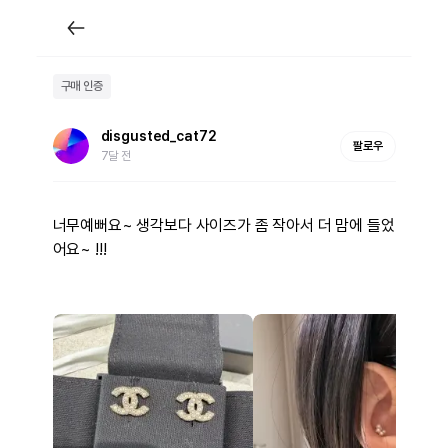
구매 인증
disgusted_cat72
팔로우
7달 전
너무예뻐요~ 생각보다 사이즈가 좀 작아서 더 맘에 들었
어요~ !!!