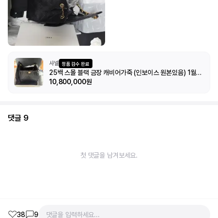
샤넬
정품 검수 완료
25백 스몰 블랙 금장 캐비어가죽 (인보이스 원본있음) 1월21일에
10,800,000원
댓글
9
첫 댓글을 남겨보세요.
38
9
댓글을 입력하세요...