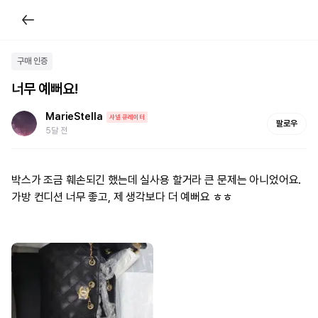
구매 인증
너무 예뻐요!
MarieStella
샤넬 큐레이터
팔로우
5달 전
박스가 조금 훼손되긴 했는데 실사용 할거라 큰 문제는 아니었어요.

가방 컨디션 너무 좋고, 제 생각보다 더 예뻐요 ㅎㅎ