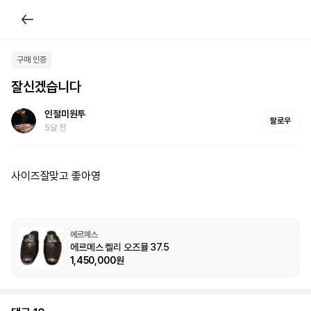
구매 인증
잘신겠습니다
인절미원투
팔로우
5달 전
사이즈잘맞고 좋아영
에르메스
에르메스 켈리 오즈뮬 37.5
1,450,000원